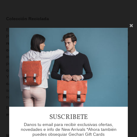
Colección Reciclada
Está fabricada en la parte delantera de sus
monturas
está con
PCTG
reciclado
, material procedente de
botellas de plástico
recicladas
. El PCTG es conocido por su
excepcional dureza
y
conserva
su
forma
tanto en
climas
fríos
como
cálidos
y es
increíblemente
duradero
. Las
patillas
están fabricadas con
propionato de celulosa (CP)
reciclado
, un material de
alta
calidad
derivado de la celulosa
natural
. El CP es muy
flexible
Y se adaptan
cómodamente
a una
amplia
gama de
formas
de
cabeza
.. El PCTG
reciclado
y el CP utilizados en sus lentes de
sol
no
son
tóxicos
y
no
contienen productos
químicos
nocivos.
Lunas con protección UV400.
Eco Shades es una opción
responsable
para tu
estilo
y el
medio ambiente.
SUSCRIBETE
Danos tu email para recibir exclusivas ofertas,
novedades e info de New Arrivals *Ahora también
puedes obsequiar Gechari Gift Cards
Modelo: