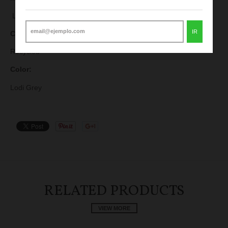
Lodi
IR
Colección
:
Recycled
Color:
Lodi Grey
RELATED PRODUCTS
VIEW MORE