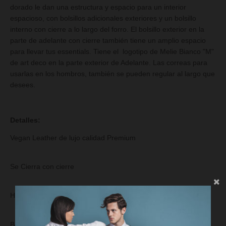
dorado le dan una estructura y espacio para un interior
espacioso, con bolsillos adicionales exteriores y un bolsillo
interno con cierre a lo largo del forro. El bolsillo exterior en la
parte de adelante con cierre también tiene un amplio espacio
para llevar tus essentials. Tiene el logotipo de Melie Bianco "M"
de art deco en la parte exterior de Adelante. Las correas para
usarlas en los hombros, también se pueden regular al largo que
desees.
Detalles:
Vegan Leather de lujo calidad Premium
Se Cierra con cierre
Herrajes de tono plateado
Bolsillo interior con cierre