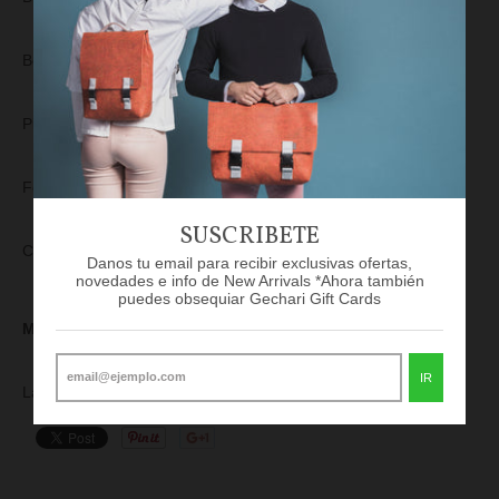
Bolsillo exterior en la parte de adelante con cierre
Pies para dar estructura de tono dorado
Forro interno con diseño de "Polka Dot"
SUSCRIBETE
Caída de la manija: 10.16cm
Danos tu email para recibir exclusivas ofertas,
novedades e info de New Arrivals *Ahora también
puedes obsequiar Gechari Gift Cards
Medidas:
IR
Largo 25.40cm x Ancho 13.97cm x Altura 30.48cm